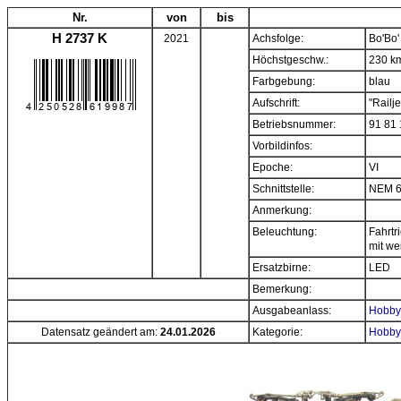
Nr.
von
bis
H 2737 K
2021
Achsfolge:
Bo'Bo'
Höchstgeschw.:
230 k
Farbgebung:
blau
Aufschrift:
"Railje
Betriebsnummer:
91 81
Vorbildinfos:
Epoche:
VI
Schnittstelle:
NEM 
Anmerkung:
Beleuchtung:
Fahrtr
mit w
Ersatzbirne:
LED
Bemerkung:
Ausgabeanlass:
Hobbyt
Datensatz geändert am:
24.01.2026
Kategorie:
Hobbyt