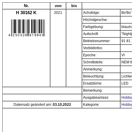
Nr.
von
bis
H 30162 K
2021
Achsfolge:
Bo'Bo'
Höchstgeschw.:
Farbgebung:
blau/r
Aufschrift:
"Nightj
Betriebsnummer:
91 81
Vorbildinfos:
Epoche:
VI
Schnittstelle:
NEM 6
Anmerkung:
Beleuchtung:
Lichtw
Ersatzbirne:
LED
Bemerkung:
Ausgabeanlass:
Hobbyt
Datensatz geändert am:
03.10.2022
Kategorie:
Hobbyt