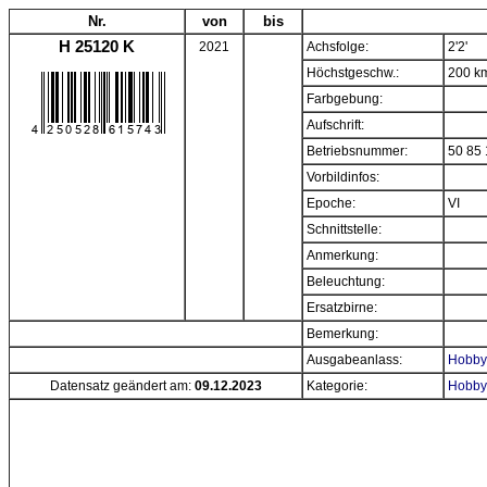
Nr.
von
bis
H 25120 K
2021
Achsfolge:
2'2'
Höchstgeschw.:
200 k
Farbgebung:
Aufschrift:
Betriebsnummer:
50 85 
Vorbildinfos:
Epoche:
VI
Schnittstelle:
Anmerkung:
Beleuchtung:
Ersatzbirne:
Bemerkung:
Ausgabeanlass:
Hobbyt
Datensatz geändert am:
09.12.2023
Kategorie:
Hobbyt