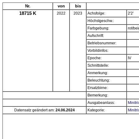
Nr.
von
bis
18715 K
2022
2023
Achsfolge:
2'2'
Höchstgeschw.:
Farbgebung:
rot/be
Aufschrift:
Betriebsnummer:
Vorbildinfos:
Epoche:
IV
Schnittstelle:
Anmerkung:
Beleuchtung:
Ersatzbirne:
Bemerkung:
Ausgabeanlass:
Minitr
Datensatz geändert am:
24.06.2024
Kategorie:
Minitr