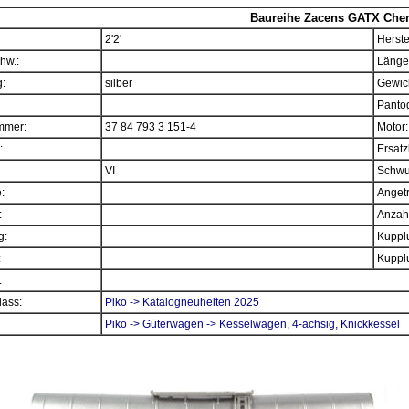
Baureihe Zacens GATX Che
2'2'
Herste
hw.:
Länge
:
silber
Gewich
Panto
mmer:
37 84 793 3 151-4
Motor:
:
Ersatz
VI
Schwu
e:
Angetr
:
Anzahl
g:
Kupplu
:
Kupplu
:
ass:
Piko -> Katalogneuheiten 2025
Piko -> Güterwagen -> Kesselwagen, 4-achsig, Knickkessel