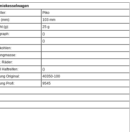
miekesselwagen
ller:
Piko
 (mm):
103 mm
t (g):
25 g
graph:
()
()
kohlen:
ngmasse:
. Räder:
 Haftreifen:
()
ng Original:
40350-100
ng Profi:
9545