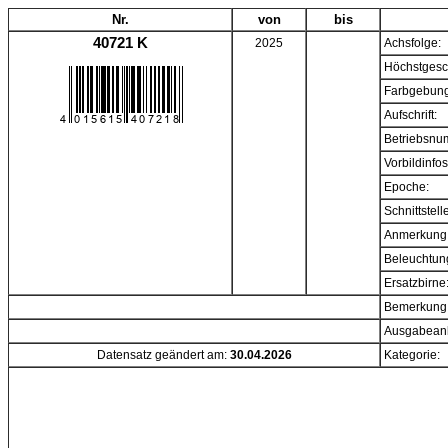
Nr.
von
bis
40721 K
2025
Achsfolge:
Höchstgesc
Farbgebung
Aufschrift:
Betriebsnu
Vorbildinfos
Epoche:
Schnittstell
Anmerkung
Beleuchtun
Ersatzbirne
Bemerkung
Ausgabeanl
Datensatz geändert am:
30.04.2026
Kategorie: