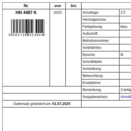
Nr.
von
bis
HN 4487 K
2025
Achsfolge:
2'2'
Höchstgeschw.:
Farbgebung:
blau
Aufschrift:
Betriebsnummer:
Vorbildinfos:
Epoche:
III
Schnittstelle:
Anmerkung:
Beleuchtung:
Ersatzbirne:
Bemerkung:
3-teil
Ausgabeanlass:
Arnold
Datensatz geändert am:
01.07.2025