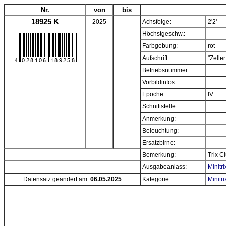
Nr.
von
bis
18925 K
2025
Achsfolge:
2'2'
Höchstgeschw.:
Farbgebung:
rot
Aufschrift:
"Zelle
Betriebsnummer:
Vorbildinfos:
Epoche:
IV
Schnittstelle:
Anmerkung:
Beleuchtung:
Ersatzbirne:
Bemerkung:
Trix C
Ausgabeanlass:
Minitr
Datensatz geändert am:
06.05.2025
Kategorie:
Minitr