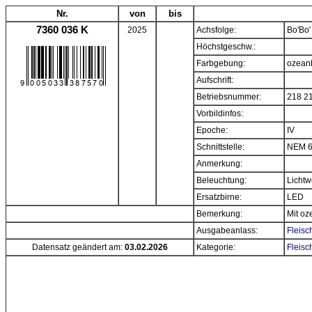
Nr.
von
bis
7360 036 K
2025
Achsfolge:
Bo'Bo'
Höchstgeschw.:
Farbgebung:
ozean
Aufschrift:
Betriebsnummer:
218 2
Vorbildinfos:
Epoche:
IV
Schnittstelle:
NEM 6
Anmerkung:
Beleuchtung:
Lichtw
Ersatzbirne:
LED
Bemerkung:
Mit o
Ausgabeanlass:
Fleisc
Datensatz geändert am:
03.02.2026
Kategorie:
Fleisc