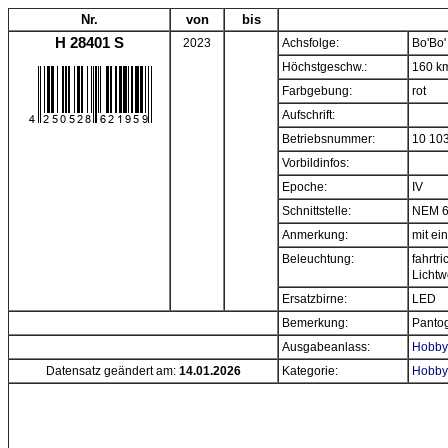
Nr.
von
bis
H 28401 S
2023
Achsfolge:
Bo'Bo'
Höchstgeschw.:
160 k
Farbgebung:
rot
Aufschrift:
Betriebsnummer:
10 10
Vorbildinfos:
Epoche:
IV
Schnittstelle:
NEM 
Anmerkung:
mit e
Beleuchtung:
fahrtr
Lichtw
Ersatzbirne:
LED
Bemerkung:
Pantog
Ausgabeanlass:
Hobbyt
Datensatz geändert am:
14.01.2026
Kategorie:
Hobbyt