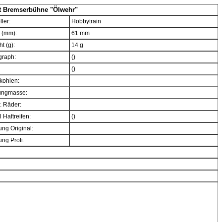
t Bremserbühne "Ölwehr"
ller:
Hobbytrain
 (mm):
61 mm
t (g):
14 g
graph:
()
()
kohlen:
ngmasse:
. Räder:
 Haftreifen:
()
ng Original:
ng Profi: