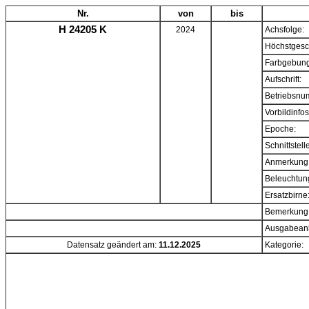
Nr.
von
bis
H 24205 K
2024
Achsfolge:
Höchstgesc
Farbgebung
Aufschrift:
Betriebsnu
Vorbildinfos
Epoche:
Schnittstell
Anmerkung
Beleuchtun
Ersatzbirne
Bemerkung
Ausgabeanl
Datensatz geändert am:
11.12.2025
Kategorie: