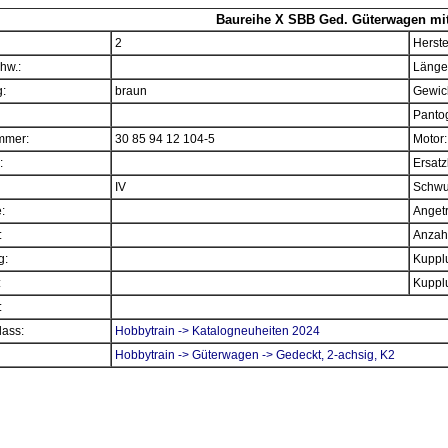
Baureihe X SBB Ged. Güterwagen mi
2
Herste
hw.:
Länge
:
braun
Gewich
Panto
mmer:
30 85 94 12 104-5
Motor:
:
Ersatz
IV
Schwu
e:
Angetr
:
Anzahl
g:
Kupplu
:
Kupplu
:
ass:
Hobbytrain -> Katalogneuheiten 2024
Hobbytrain -> Güterwagen -> Gedeckt, 2-achsig, K2