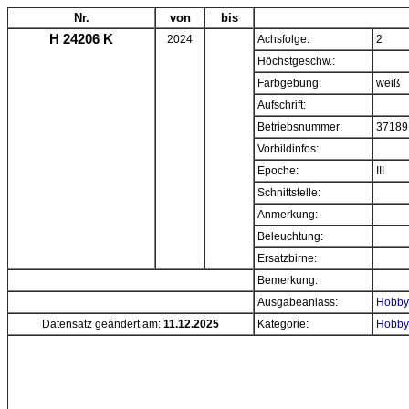
Nr.
von
bis
H 24206 K
2024
Achsfolge:
2
Höchstgeschw.:
Farbgebung:
weiß
Aufschrift:
Betriebsnummer:
37189
Vorbildinfos:
Epoche:
III
Schnittstelle:
Anmerkung:
Beleuchtung:
Ersatzbirne:
Bemerkung:
Ausgabeanlass:
Hobbyt
Datensatz geändert am:
11.12.2025
Kategorie:
Hobbyt