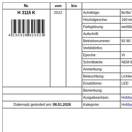
Nr.
von
bis
H 3115 K
2022
Achsfolge:
Bo'Bo'
Höchstgeschw.:
160 k
Farbgebung:
weiß/b
Aufschrift:
Betriebsnummer:
92 80
Vorbildinfos:
Epoche:
VI
Schnittstelle:
NEM 6
Anmerkung:
Beleuchtung:
Lichtw
Ersatzbirne:
LED
Bemerkung:
Ausgabeanlass:
Hobbyt
Datensatz geändert am:
08.01.2026
Kategorie:
Hobbyt