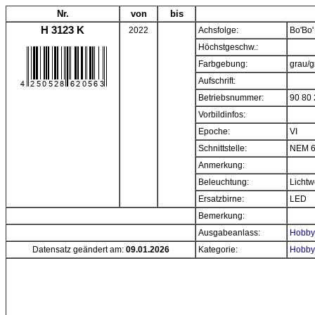
Nr.
von
bis
H 3123 K
2022
Achsfolge:
Bo'Bo'
Höchstgeschw.:
Farbgebung:
grau/g
Aufschrift:
Betriebsnummer:
90 80
Vorbildinfos:
Epoche:
VI
Schnittstelle:
NEM 6
Anmerkung:
Beleuchtung:
Lichtw
Ersatzbirne:
LED
Bemerkung:
Ausgabeanlass:
Hobbyt
Datensatz geändert am:
09.01.2026
Kategorie:
Hobbyt