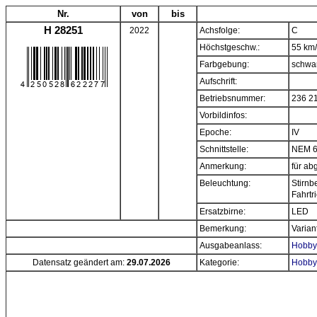
Nr.
von
bis
H 28251
2022
Achsfolge:
C
Höchstgeschw.:
55 km
Farbgebung:
schwa
Aufschrift:
Betriebsnummer:
236 2
Vorbildinfos:
Epoche:
IV
Schnittstelle:
NEM 
Anmerkung:
für ab
Beleuchtung:
Stirnb
Fahrtr
Ersatzbirne:
LED
Bemerkung:
Varian
Ausgabeanlass:
Hobbyt
Datensatz geändert am:
29.07.2026
Kategorie:
Hobbyt