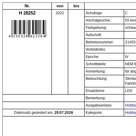
Nr.
von
bis
H 28252
2022
Achsfolge:
C
Höchstgeschw.:
55 km
Farbgebung:
schwa
Aufschrift:
Betriebsnummer:
21455
Vorbildinfos:
Epoche:
IV
Schnittstelle:
NEM 
Anmerkung:
für ab
Beleuchtung:
Stirnb
Fahrtr
Ersatzbirne:
LED
Bemerkung:
Ausgabeanlass:
Hobbyt
Datensatz geändert am:
29.07.2026
Kategorie:
Hobbyt