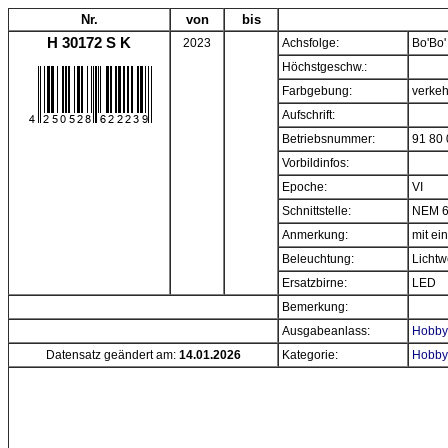
Nr.
von
bis
H 30172 S K
2023
Achsfolge:
Bo'Bo'
Höchstgeschw.:
Farbgebung:
verkeh
Aufschrift:
Betriebsnummer:
91 80
Vorbildinfos:
Epoche:
VI
Schnittstelle:
NEM 6
Anmerkung:
mit e
Beleuchtung:
Lichtw
Ersatzbirne:
LED
Bemerkung:
Ausgabeanlass:
Hobbyt
Datensatz geändert am:
14.01.2026
Kategorie:
Hobbyt