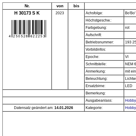
Nr.
von
bis
H 30173 S K
2023
Achsfolge:
Bo'Bo'
Höchstgeschw.:
Farbgebung:
rot
Aufschrift:
Betriebsnummer:
193 2
Vorbildinfos:
Epoche:
VI
Schnittstelle:
NEM 6
Anmerkung:
mit e
Beleuchtung:
Lichtw
Ersatzbirne:
LED
Bemerkung:
Ausgabeanlass:
Hobbyt
Datensatz geändert am:
14.01.2026
Kategorie:
Hobbyt