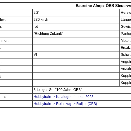
Baureihe Afmpz ÖBB Steuerwag
2'2'
Herste
hw.:
230 km/h
Länge
:
rot
Gewich
"Richtung Zukunft"
Panto
mmer:
Motor:
:
Ersatz
VI
Schwu
e:
Angetr
:
Anzahl
g:
Kupplu
:
Kupplu
:
8-teiliges Set "100 Jahre ÖBB".
ass:
Hobbytrain -> Katalogneuheiten 2023
Hobbytrain -> Reisezug -> Railjet (ÖBB)