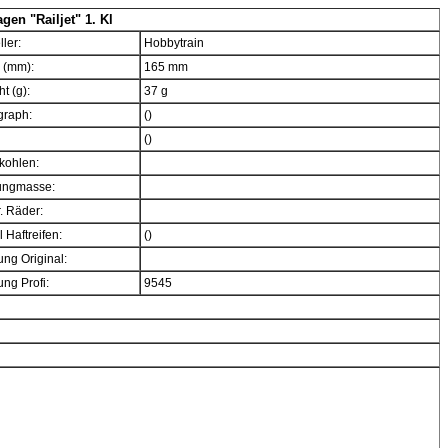
en "Railjet" 1. Kl
ller:
Hobbytrain
 (mm):
165 mm
t (g):
37 g
graph:
()
()
kohlen:
ngmasse:
. Räder:
 Haftreifen:
()
ng Original:
ng Profi:
9545