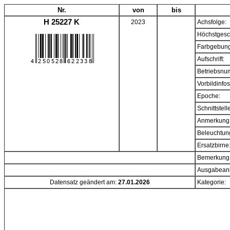
Nr.
von
bis
H 25227 K
2023
Achsfolge:
Höchstgesc
Farbgebung
Aufschrift:
Betriebsnu
Vorbildinfos
Epoche:
Schnittstell
Anmerkung
Beleuchtun
Ersatzbirne
Bemerkung
Ausgabeanl
Datensatz geändert am:
27.01.2026
Kategorie: