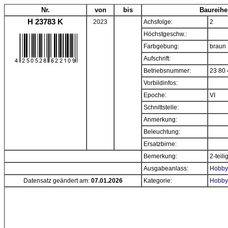
Nr.
von
bis
Baureihe
H 23783 K
2023
Achsfolge:
2
Höchstgeschw.:
Farbgebung:
braun
Aufschrift:
Betriebsnummer:
23 80 
Vorbildinfos:
Epoche:
VI
Schnittstelle:
Anmerkung:
Beleuchtung:
Ersatzbirne:
Bemerkung:
2-teili
Ausgabeanlass:
Hobbyt
Datensatz geändert am:
07.01.2026
Kategorie:
Hobbyt