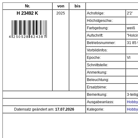
Nr.
von
bis
H 23492 K
2025
Achsfolge:
2'2'
Höchstgeschw.:
Farbgebung:
weiß
Aufschrift:
"Holci
Betriebsnummer:
31 85 
Vorbildinfos:
Epoche:
VI
Schnittstelle:
Anmerkung:
Beleuchtung:
Ersatzbirne:
Bemerkung:
3-teil
Ausgabeanlass:
Hobbyt
Datensatz geändert am:
17.07.2026
Kategorie:
Hobbyt