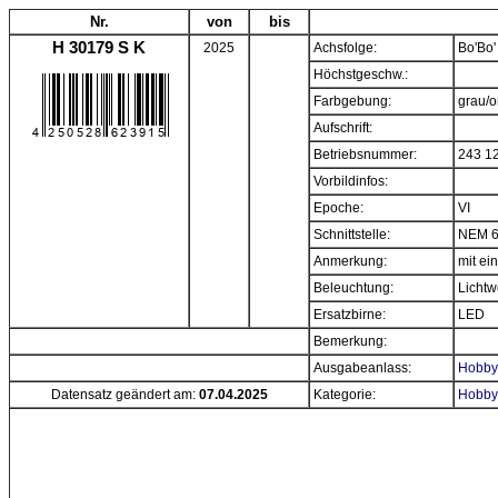
Nr.
von
bis
H 30179 S K
2025
Achsfolge:
Bo'Bo'
Höchstgeschw.:
Farbgebung:
grau/
Aufschrift:
Betriebsnummer:
243 1
Vorbildinfos:
Epoche:
VI
Schnittstelle:
NEM 6
Anmerkung:
mit e
Beleuchtung:
Lichtw
Ersatzbirne:
LED
Bemerkung:
Ausgabeanlass:
Hobbyt
Datensatz geändert am:
07.04.2025
Kategorie:
Hobbyt