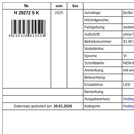
Nr.
von
bis
H 29272 S K
2025
Achsfolge:
Bo'Bo'
Höchstgeschw.:
Farbgebung:
verkeh
Aufschrift:
ohne 
Betriebsnummer:
91 80
Vorbildinfos:
Epoche:
VI
Schnittstelle:
NEM 6
Anmerkung:
mit e
Beleuchtung:
Ersatzbirne:
LED
Bemerkung:
Ausgabeanlass:
Hobbyt
Datensatz geändert am:
30.01.2026
Kategorie:
Hobbyt