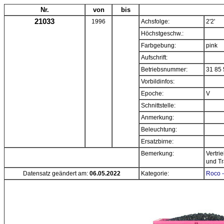
Nr.
von
bis
21033
1996
Achsfolge:
2'2'
Höchstgeschw.:
Farbgebung:
pink
Aufschrift:
Betriebsnummer:
31 85 
Vorbildinfos:
Epoche:
V
Schnittstelle:
Anmerkung:
Beleuchtung:
Ersatzbirne:
Bemerkung:
Vertri
und Tr
Datensatz geändert am:
06.05.2022
Kategorie:
Roco -