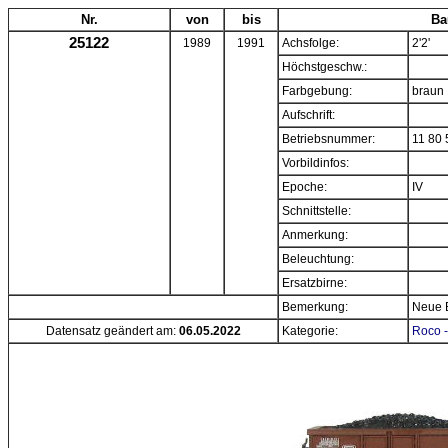
Nr.
von
bis
Ba
25122
1989
1991
Achsfolge:
2'2'
Höchstgeschw.:
Farbgebung:
braun
Aufschrift:
Betriebsnummer:
11 80 
Vorbildinfos:
Epoche:
IV
Schnittstelle:
Anmerkung:
Beleuchtung:
Ersatzbirne:
Bemerkung:
Neue 
Datensatz geändert am:
06.05.2022
Kategorie:
Roco -