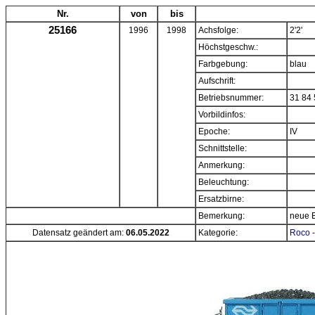
Nr.
von
bis
25166
1996
1998
Achsfolge:
2'2'
Höchstgeschw.:
Farbgebung:
blau
Aufschrift:
Betriebsnummer:
31 84 
Vorbildinfos:
Epoche:
IV
Schnittstelle:
Anmerkung:
Beleuchtung:
Ersatzbirne:
Bemerkung:
neue 
Datensatz geändert am:
06.05.2022
Kategorie:
Roco -