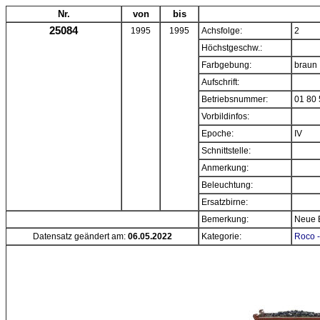
Nr.
von
bis
25084
1995
1995
Achsfolge:
2
Höchstgeschw.:
Farbgebung:
braun
Aufschrift:
Betriebsnummer:
01 80 
Vorbildinfos:
Epoche:
IV
Schnittstelle:
Anmerkung:
Beleuchtung:
Ersatzbirne:
Bemerkung:
Neue 
Datensatz geändert am:
06.05.2022
Kategorie:
Roco -