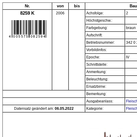
Nr.
von
bis
Bau
8259 K
2006
Achsfolge:
2
Höchstgeschw.:
Farbgebung:
braun
Aufschrift:
Betriebsnummer:
342 0 
Vorbildinfos:
Epoche:
IV
Schnittstelle:
Anmerkung:
Beleuchtung:
Ersatzbirne:
Bemerkung:
Ausgabeanlass:
Fleisc
Datensatz geändert am:
06.05.2022
Kategorie:
Fleis