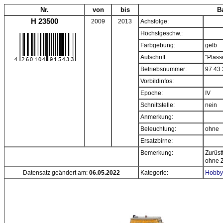
Nr.
von
bis
B
H 23500
2009
2013
Achsfolge:
Höchstgeschw.:
Farbgebung:
gelb
Aufschrift:
"Plass
Betriebsnummer:
97 43 
Vorbildinfos:
Epoche:
IV
Schnittstelle:
nein
Anmerkung:
Beleuchtung:
ohne
Ersatzbirne:
Bemerkung:
Zurüst
ohne Z
Datensatz geändert am:
06.05.2022
Kategorie:
Hobbyt