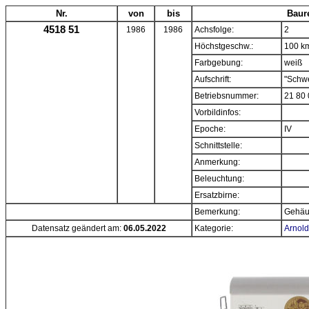
Nr.
von
bis
Baur
4518 51
1986
1986
Achsfolge:
2
Höchstgeschw.:
100 k
Farbgebung:
weiß
Aufschrift:
"Schw
Betriebsnummer:
21 80 
Vorbildinfos:
Epoche:
IV
Schnittstelle:
Anmerkung:
Beleuchtung:
Ersatzbirne:
Bemerkung:
Gehäus
Datensatz geändert am:
06.05.2022
Kategorie:
Arnold