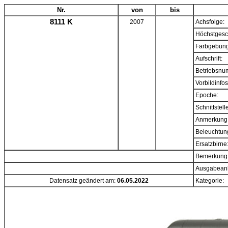
Nr.
von
bis
8111 K
2007
Achsfolge:
Höchstgesc
Farbgebung
Aufschrift:
Betriebsnu
Vorbildinfos
Epoche:
Schnittstell
Anmerkung
Beleuchtun
Ersatzbirne
Bemerkung
Ausgabeanl
Datensatz geändert am:
06.05.2022
Kategorie: