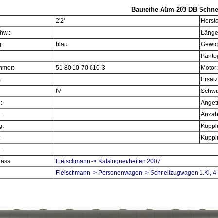
Baureihe Aüm 203 DB Schnel
2'2'
Herste
hw.:
Länge
:
blau
Gewich
Panto
mmer:
51 80 10-70 010-3
Motor:
:
Ersatz
IV
Schwu
e:
Angetr
:
Anzahl
g:
Kupplu
:
Kupplu
:
ass:
Fleischmann -> Katalogneuheiten 2007
Fleischmann -> Personenwagen -> Schnellzugwagen 1.Kl, 4-