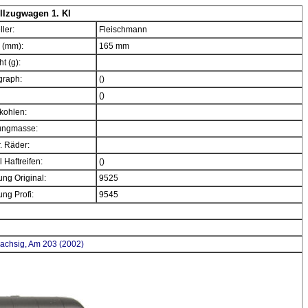
lzugwagen 1. Kl
ller:
Fleischmann
 (mm):
165 mm
t (g):
graph:
()
()
kohlen:
ngmasse:
. Räder:
 Haftreifen:
()
ng Original:
9525
ng Profi:
9545
achsig, Am 203 (2002)