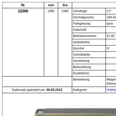
Nr.
von
bis
22000
1995
1995
Achsfolge:
2'2'
Höchstgeschw.:
160 k
Farbgebung:
grün
Aufschrift:
Betriebsnummer:
51 85 
Vorbildinfos:
Epoche:
IV
Schnittstelle:
Anmerkung:
Beleuchtung:
Ersatzbirne:
Bemerkung:
Wagens
Adress
Datensatz geändert am:
06.05.2022
Kategorie:
Hobby