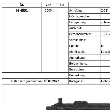
Nr.
von
bis
H 4001
2008
Achsfolge:
2'C1'
Höchstgeschw.:
Farbgebung:
schwa
Aufschrift:
Betriebsnummer:
18 31
Vorbildinfos:
Epoche:
II
Schnittstelle:
Lötschn
Anmerkung:
Beleuchtung:
Ersatzbirne:
Bemerkung:
Datensatz geändert am:
06.05.2022
Kategorie:
Hobbyt