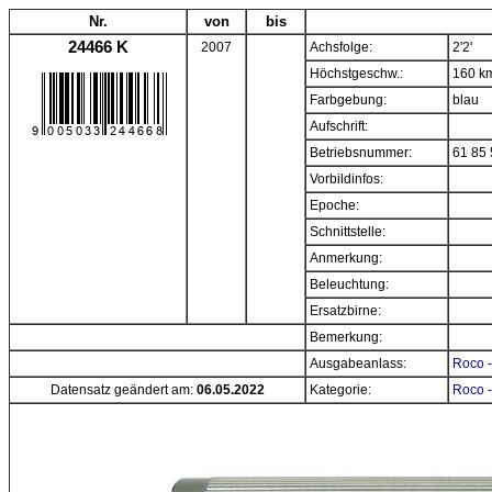
Nr.
von
bis
24466 K
2007
Achsfolge:
2'2'
Höchstgeschw.:
160 k
Farbgebung:
blau
Aufschrift:
Betriebsnummer:
61 85 
Vorbildinfos:
Epoche:
Schnittstelle:
Anmerkung:
Beleuchtung:
Ersatzbirne:
Bemerkung:
Ausgabeanlass:
Roco -
Datensatz geändert am:
06.05.2022
Kategorie:
Roco -