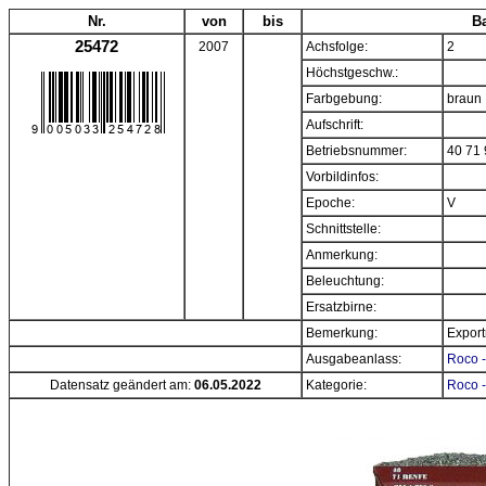
Nr.
von
bis
B
25472
2007
Achsfolge:
2
Höchstgeschw.:
Farbgebung:
braun
Aufschrift:
Betriebsnummer:
40 71 
Vorbildinfos:
Epoche:
V
Schnittstelle:
Anmerkung:
Beleuchtung:
Ersatzbirne:
Bemerkung:
Expor
Ausgabeanlass:
Roco 
Datensatz geändert am:
06.05.2022
Kategorie:
Roco -