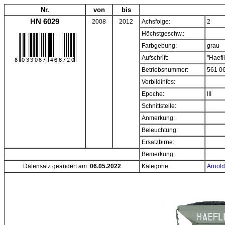
Nr.
von
bis
HN 6029
2008
2012
Achsfolge:
2
Höchstgeschw.:
Farbgebung:
grau
Aufschrift:
"Haefl
Betriebsnummer:
561 0
Vorbildinfos:
Epoche:
III
Schnittstelle:
Anmerkung:
Beleuchtung:
Ersatzbirne:
Bemerkung:
Datensatz geändert am:
06.05.2022
Kategorie:
Arnold