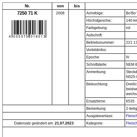
Nr.
von
bis
7250 71 K
2008
Achsfolge:
Bo'Bo'
Höchstgeschw.:
140 k
Farbgebung:
rot
Aufschrift:
Betriebsnummer:
221 1
Vorbildinfos:
Epoche:
IV
Schnittstelle:
NEM 
Anmerkung:
Steckd
N025-
Beleuchtung:
Dreili
beidse
wechs
Ersatzbirne:
6535
Bemerkung:
2-teil
Ausgabeanlass:
Fleisc
Datensatz geändert am:
21.07.2023
Kategorie:
Fleisc