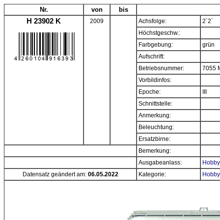
Nr.
von
bis
H 23902 K
2009
Achsfolge:
2´2´
Höchstgeschw.:
Farbgebung:
grün
Aufschrift:
Betriebsnummer:
7055 
Vorbildinfos:
Epoche:
III
Schnittstelle:
Anmerkung:
Beleuchtung:
Ersatzbirne:
Bemerkung:
Ausgabeanlass:
Hobbyt
Datensatz geändert am:
06.05.2022
Kategorie:
Hobbyt