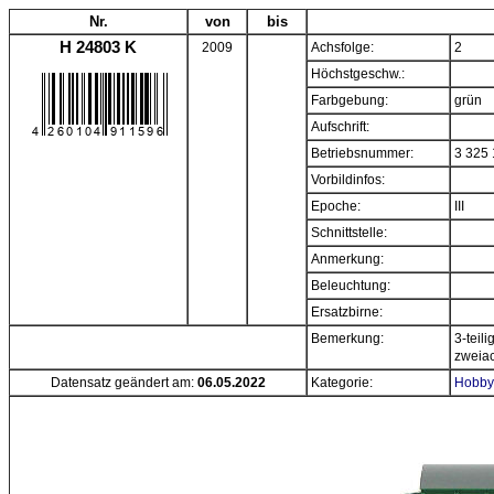
Nr.
von
bis
H 24803 K
2009
Achsfolge:
2
Höchstgeschw.:
Farbgebung:
grün
Aufschrift:
Betriebsnummer:
3 325
Vorbildinfos:
Epoche:
III
Schnittstelle:
Anmerkung:
Beleuchtung:
Ersatzbirne:
Bemerkung:
3-teil
zweiac
Datensatz geändert am:
06.05.2022
Kategorie:
Hobbyt