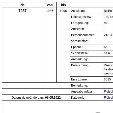
Nr.
von
bis
7237
1986
1996
Achsfolge:
Bo'Bo'
Höchstgeschw.:
140 k
Farbgebung:
rot
Aufschrift:
Betriebsnummer:
218 3
Vorbildinfos:
Epoche:
IV
Schnittstelle:
nein
Anmerkung:
Beleuchtung:
Dreili
beidse
wechs
Ersatzbirne:
6535
Bemerkung:
Ausgabeanlass:
Fleisc
Datensatz geändert am:
06.05.2022
Kategorie:
Fleisc