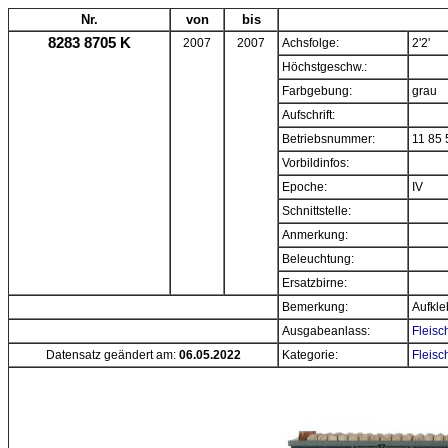
Nr.
von
bis
8283 8705 K
2007
2007
Achsfolge:
2'2'
Höchstgeschw.:
Farbgebung:
grau
Aufschrift:
Betriebsnummer:
11 85 
Vorbildinfos:
Epoche:
IV
Schnittstelle:
Anmerkung:
Beleuchtung:
Ersatzbirne:
Bemerkung:
Aufkle
Ausgabeanlass:
Fleisc
Datensatz geändert am:
06.05.2022
Kategorie:
Fleisc