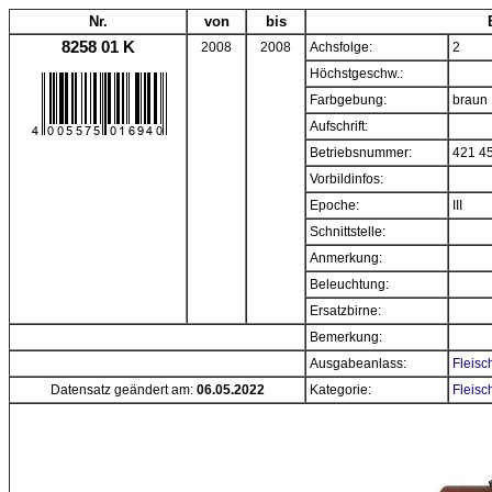
Nr.
von
bis
8258 01 K
2008
2008
Achsfolge:
2
Höchstgeschw.:
Farbgebung:
braun
Aufschrift:
Betriebsnummer:
421 4
Vorbildinfos:
Epoche:
III
Schnittstelle:
Anmerkung:
Beleuchtung:
Ersatzbirne:
Bemerkung:
Ausgabeanlass:
Fleisc
Datensatz geändert am:
06.05.2022
Kategorie:
Fleisc