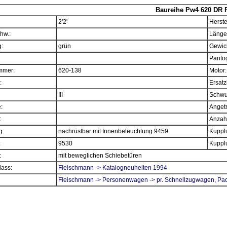
Baureihe Pw4 620 DR
2'2'
Herste
hw.:
Länge
:
grün
Gewich
Panto
mmer:
620-138
Motor:
:
Ersatz
III
Schwu
e:
Angetr
:
Anzahl
g:
nachrüstbar mit Innenbeleuchtung 9459
Kupplu
:
9530
Kupplu
:
mit beweglichen Schiebetüren
ass:
Fleischmann -> Katalogneuheiten 1994
Fleischmann -> Personenwagen -> pr. Schnellzugwagen, Pa