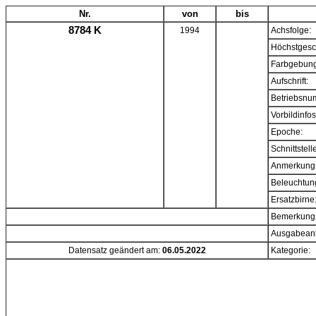
Nr.
von
bis
8784 K
1994
Achsfolge:
Höchstgesc
Farbgebung
Aufschrift:
Betriebsnu
Vorbildinfos
Epoche:
Schnittstell
Anmerkung
Beleuchtun
Ersatzbirne
Bemerkung
Ausgabeanl
Datensatz geändert am:
06.05.2022
Kategorie: