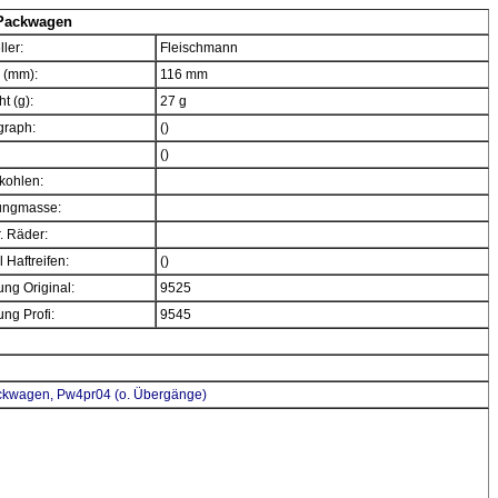
 Packwagen
ller:
Fleischmann
 (mm):
116 mm
t (g):
27 g
graph:
()
()
kohlen:
ngmasse:
. Räder:
 Haftreifen:
()
ng Original:
9525
ng Profi:
9545
ckwagen, Pw4pr04 (o. Übergänge)