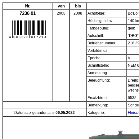
Nr.
von
bis
7236 01
2008
2008
Achsfolge:
Bo'Bo'
Höchstgeschw.:
140 k
Farbgebung:
gelb
Aufschrift:
"DBG"
Betriebsnummer:
218 3
Vorbildinfos:
Epoche:
V
Schnittstelle:
NEM 
Anmerkung:
Beleuchtung:
Dreili
beidse
wechs
Ersatzbirne:
6535
Bemerkung:
Sonder
Datensatz geändert am:
06.05.2022
Kategorie:
Fleisc