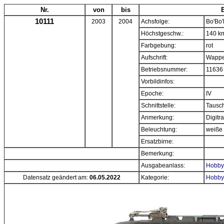
Nr.
von
bis
10111
2003
2004
Achsfolge:
Bo'Bo'
Höchstgeschw.:
140 k
Farbgebung:
rot
Aufschrift:
Wappe
Betriebsnummer:
11636
Vorbildinfos:
Epoche:
IV
Schnittstelle:
Tausch
Anmerkung:
Digitr
Beleuchtung:
weiße
Ersatzbirne:
Bemerkung:
Ausgabeanlass:
Hobbyt
Datensatz geändert am:
06.05.2022
Kategorie:
Hobbyt