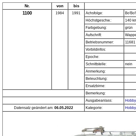
Nr.
von
bis
1100
1984
1991
Achsfolge:
Bo'Bo'
Höchstgeschw.:
140 k
Farbgebung:
grün
Aufschrift:
Wappe
Betriebsnummer:
11681
Vorbildinfos:
Epoche:
Schnittstelle:
nein
Anmerkung:
Beleuchtung:
Ersatzbirne:
Bemerkung:
Ausgabeanlass:
Hobbyt
Datensatz geändert am:
06.05.2022
Kategorie:
Hobbyt