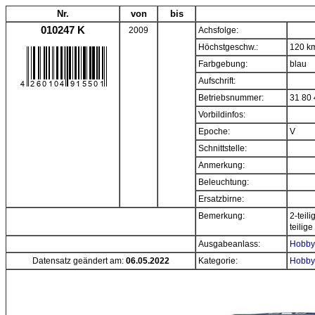
Nr.
von
bis
010247 K
2009
Achsfolge:
Höchstgeschw.:
120 k
Farbgebung:
blau
Aufschrift:
Betriebsnummer:
31 80 
Vorbildinfos:
Epoche:
V
Schnittstelle:
Anmerkung:
Beleuchtung:
Ersatzbirne:
Bemerkung:
2-teil
teilige
Ausgabeanlass:
Hobbyt
Datensatz geändert am:
06.05.2022
Kategorie:
Hobbyt