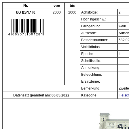
Nr.
von
bis
80 8347 K
2000
2000
Achsfolge:
2
Höchstgeschw.:
Farbgebung:
weiß
Aufschrift:
Aufsch
Betriebsnummer:
582 0
Vorbildinfos:
Epoche:
II
Schnittstelle:
Anmerkung:
Beleuchtung:
Ersatzbirne:
Bemerkung:
Zweite
Datensatz geändert am:
06.05.2022
Kategorie:
Fleisc