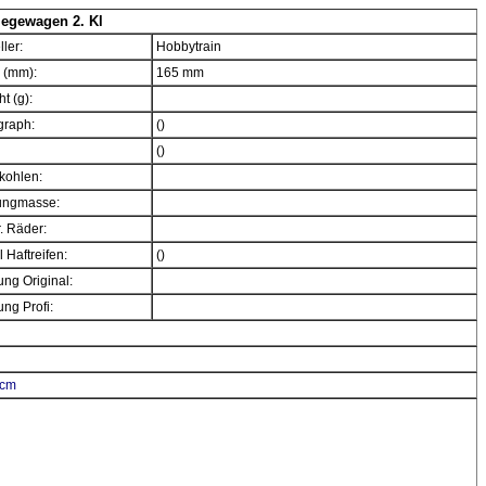
egewagen 2. Kl
ller:
Hobbytrain
 (mm):
165 mm
t (g):
graph:
()
()
kohlen:
ngmasse:
. Räder:
 Haftreifen:
()
ng Original:
ng Profi:
Bcm