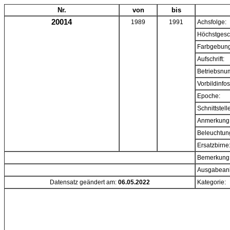
Nr.
von
bis
20014
1989
1991
Achsfolge:
Höchstgesc
Farbgebung
Aufschrift:
Betriebsnu
Vorbildinfos
Epoche:
Schnittstell
Anmerkung
Beleuchtun
Ersatzbirne
Bemerkung
Ausgabeanl
Datensatz geändert am:
06.05.2022
Kategorie: