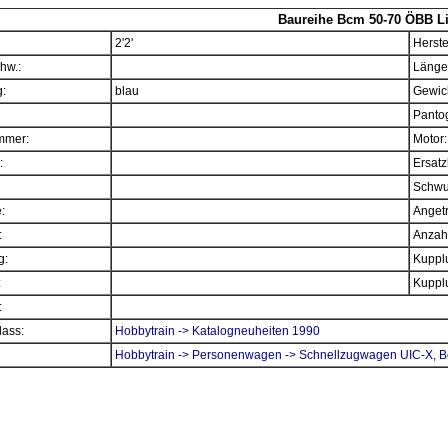
Baureihe Bcm 50-70 ÖBB Li
2'2'
Herste
hw.:
Länge
:
blau
Gewich
Panto
mmer:
Motor:
:
Ersatz
Schwu
e:
Angetr
:
Anzahl
g:
Kupplu
:
Kupplu
:
ass:
Hobbytrain -> Katalogneuheiten 1990
Hobbytrain -> Personenwagen -> Schnellzugwagen UIC-X, 