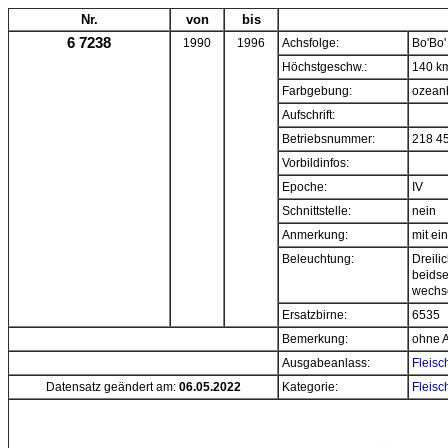
Nr.
von
bis
6 7238
1990
1996
Achsfolge:
Bo'Bo'
Höchstgeschw.:
140 k
Farbgebung:
ozean
Aufschrift:
Betriebsnummer:
218 4
Vorbildinfos:
Epoche:
IV
Schnittstelle:
nein
Anmerkung:
mit e
Beleuchtung:
Dreili
beidse
wechs
Ersatzbirne:
6535
Bemerkung:
ohne A
Ausgabeanlass:
Fleisc
Datensatz geändert am:
06.05.2022
Kategorie:
Fleisc