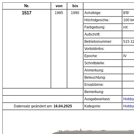
Nr.
von
bis
1517
1985
1990
Achsfolge:
B'B'
Höchstgeschw.:
100 k
Farbgebung:
rot
Aufschrift:
Betriebsnummer:
515 1
Vorbildinfos:
Epoche:
IV
Schnittstelle:
Anmerkung:
Beleuchtung:
Ersatzbirne:
Bemerkung:
Ausgabeanlass:
Hobbyt
Datensatz geändert am:
16.04.2025
Kategorie:
Hobbyt